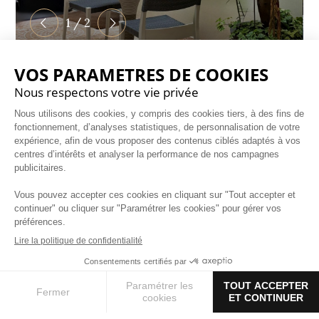
1 / 2
UNE OASIS DE
TRANQUILLITÉ
Au cœur de l'hôtel, notre cour intérieure offre un
espace calme et préservé, idéal pour se détendre
loin de l'agitation parisienne.
Véritable havre de paix, elle permet de profiter d'un
moment de sérénité à tout moment de la journée,
dans un cadre chaleureux et intimiste.
RÉSERVEZ VOTRE SÉJOUR